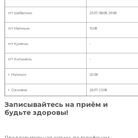
пгт Шабалино
25.07, 08.08, 29.08
пгт Малмыж
15.08
пгт Кумены
-
пгт Кильмезь
-
г. Нолинск
02.08
г. Сосновка
26.07, 23.08
Записывайтесь на приём и
будьте здоровы!
Предварительная запись по телефонам: