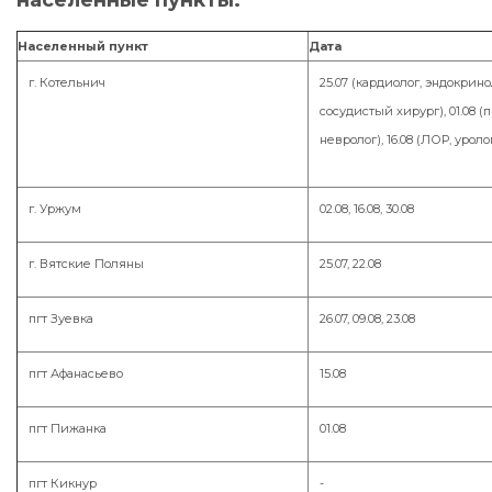
Населенный пункт
Дата
г. Котельнич
25.07 (кардиолог, эндокрино
сосудистый хирург), 01.08 (п
невролог), 16.08 (ЛОР, уролог)
г. Уржум
02.08, 16.08, 30.08
г. Вятские Поляны
25.07, 22.08
пгт Зуевка
26.07, 09.08, 23.08
пгт Афанасьево
15.08
пгт Пижанка
01.08
пгт Кикнур
-