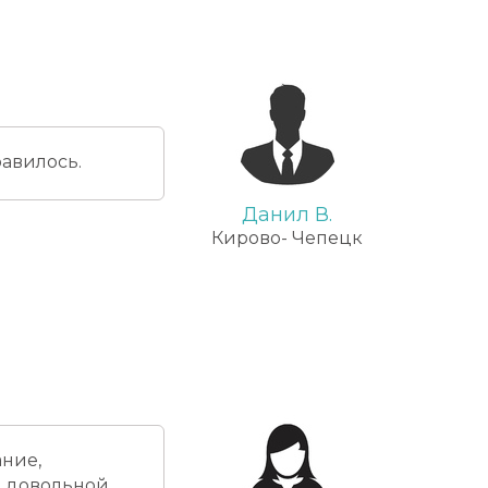
равилось.
Данил В.
Кирово- Чепецк
ние,
ь довольной.