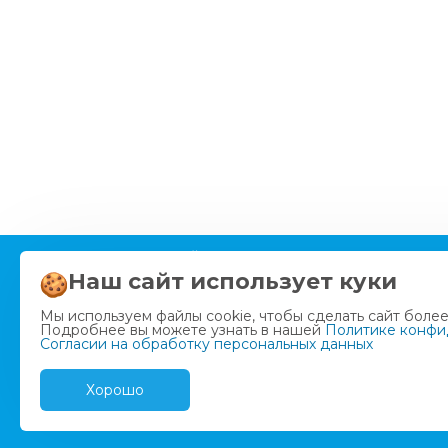
2026 НОВЫЙ ВЗГЛЯД
8 (9
Все права защищены
Наш сайт использует куки
8 (
Политика конфиденциальности
г. К
Мы используем файлы cookie, чтобы сделать сайт более
Подробнее вы можете узнать в нашей
Согласие на обработку
Политике конфи
г. 
Согласии на обработку персональных данных
персональных данных
8 (
ООО "Медицинский лечебно-
8 (
диагностический центр «Новый
Хорошо
взгляд»"
ИНН: 4312154853