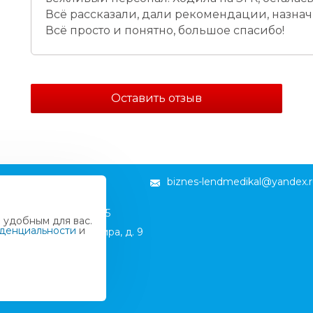
Всё рассказали, дали рекомендации, назна
Всё просто и понятно, большое спасибо!
Оставить отзыв
biznes-lendmedikal@yandex.
53) 947 11 98
922) 965 94 48
иров, ул. Ленина, д. 85
 удобным для вас.
денциальности
и
Кирово-Чепецк, пр. Мира, д. 9
83361) 4-23-03
953) 945 75 50